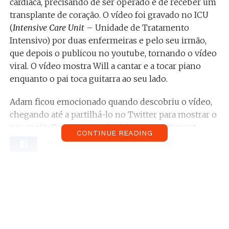
cardíaca, precisando de ser operado e de receber um
transplante de coração. O vídeo foi gravado no ICU
(
Intensive Care Unit
– Unidade de Tratamento
Intensivo) por duas enfermeiras e pelo seu irmão,
que depois o publicou no youtube, tornando o vídeo
viral. O vídeo mostra Will a cantar e a tocar piano
enquanto o pai toca guitarra ao seu lado.
Adam ficou emocionado quando descobriu o vídeo,
chegando até a partilhá-lo no Twitter para mostrar o
seu apoio. O programa televisivo
Entertainment
CONTINUE READING
Tonight
chegou a entrevistar Will sobre o sucedido,
onde o rapaz de 16 anos mostrou a sua emoção pelo
reconhecimento do seu cantor favorito. As
operações terão corrido bem, sendo que Will agora
espera a sua recuperação total.