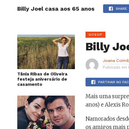
Billy Joel casa aos 65 anos
HOME
SHARE
GOSSIP
Billy Jo
Joana Coimb
Publicado em
Tânia Ribas de Oliveira
festeja aniversário de
PARTIHAR NO FA
casamento
Mais uma surpresa
anos) e Alexis R
Namorados desde 
os amigos mais 