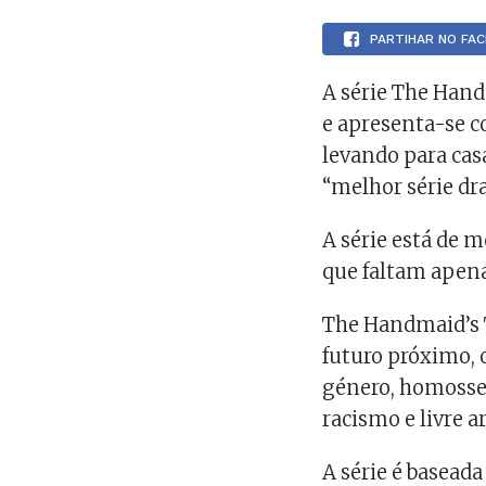
PARTIHAR NO FA
A série The Hand
e apresenta-se 
levando para cas
“melhor série dr
A série está de 
que faltam apena
The Handmaid’s T
futuro próximo, 
género, homosse
racismo e livre ar
A série é basead