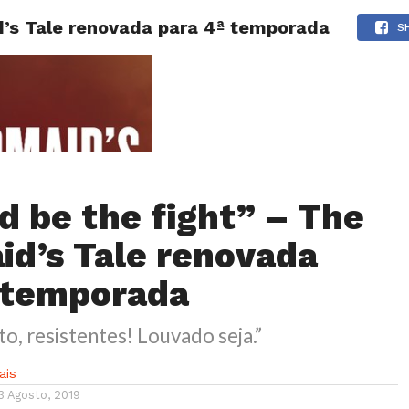
d’s Tale renovada para 4ª temporada
NOTÍCIAS
GOSSIP
FUTEBOL
AGENDA
S
d be the fight” – The
d’s Tale renovada
 temporada
to, resistentes! Louvado seja.”
ais
3 Agosto, 2019