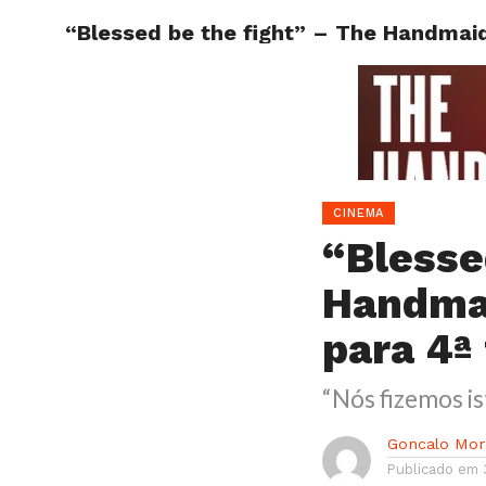
“Blessed be the fight” – The Handmai
HOME
CINEMA
“Blesse
Handmai
para 4ª
“Nós fizemos is
Goncalo Mor
Publicado em