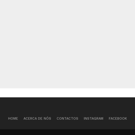
«
Queima das Fitas
BICA + Luanda
do Porto 2017
Cozetti no Teatro
Ibérico
»
HOME
ACERCA DE NÓS
CONTACTOS
INSTAGRAM
FACEBOOK