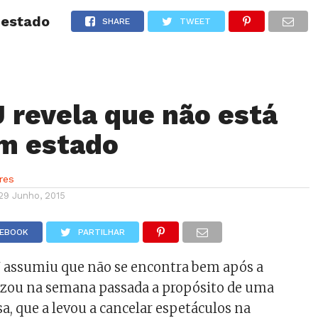
 estado
NOTÍCIAS
GOSSIP
FUTEBOL
AGENDA
SHARE
TWEET
J revela que não está
m estado
res
29 Junho, 2015
CEBOOK
PARTILHAR
 J assumiu que não se encontra bem após a
lizou na semana passada a propósito de uma
a, que a levou a cancelar espetáculos na