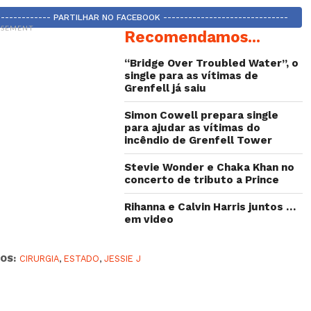
-------------- PARTILHAR NO FACEBOOK ------------------------------
ISEMENT
Recomendamos...
“Bridge Over Troubled Water”, o
single para as vítimas de
Grenfell já saiu
Simon Cowell prepara single
para ajudar as vítimas do
incêndio de Grenfell Tower
Stevie Wonder e Chaka Khan no
concerto de tributo a Prince
Rihanna e Calvin Harris juntos …
em video
OS:
CIRURGIA
,
ESTADO
,
JESSIE J