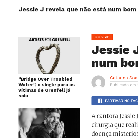
Jessie J revela que não está num bom
HOME
GOSSIP
Jessie 
num bo
Catarina Soa
“Bridge Over Troubled
Water”, o single para as
Publicado em
vítimas de Grenfell já
saiu
PARTIHAR NO FA
A cantora Jessie
cirurgia que rea
doença misterios