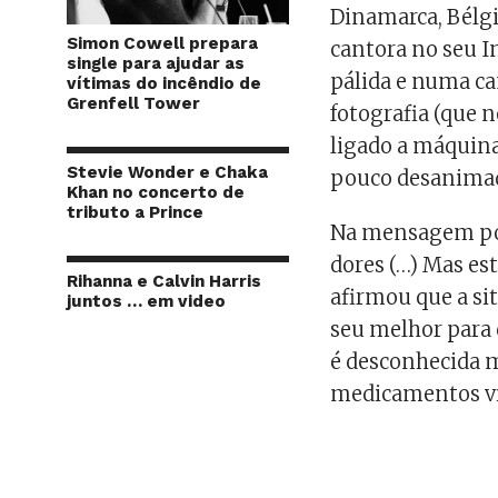
Dinamarca, Bélgi
Simon Cowell prepara
cantora no seu I
single para ajudar as
pálida e numa ca
vítimas do incêndio de
Grenfell Tower
fotografia (que n
ligado a máquin
Stevie Wonder e Chaka
pouco desanimado
Khan no concerto de
tributo a Prince
Na mensagem pod
dores (…) Mas es
Rihanna e Calvin Harris
afirmou que a si
juntos … em video
seu melhor para 
é desconhecida 
medicamentos vi