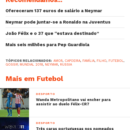
Ofereceram 137 euros de salário a Neymar
Neymar pode juntar-se a Ronaldo na Juventus
João Félix e o 37 que “estava destinado”
Mais seis milhões para Pep Guardiola
My little boy
TÓPICOS RELACIONADOS:
AMOR
,
CAPOEIRA
,
FAMÍLIA
,
FILHO
,
FUTEBOL
,
A post shared by
Nj
neymarjr
(@neymarjr) on
Jun 
GOSSIP
,
MUNDIAL 2018
,
NEYMAR
,
RUSSIA
Mais em Futebol
DESPORTO
Wanda Metropolitano vai encher para
assistir ao duelo Félix-CR7
DESPORTO
Três caras portuguesas nos nomeados