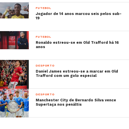
FUTEBOL
Jogador de 14 anos marcou seis pelos sub-
19
FUTEBOL
Ronaldo estreou-se em Old Trafford há 16
anos
DESPORTO
Daniel James estreou-se a marcar em Old
Trafford com um golo especial
DESPORTO
Manchester City de Bernardo Silva vence
Varios Paranauê
Supertaça nos penáltis
A post shared by
Nj
neymarjr
(@neymarjr) on
Jun 
Sabe mais: