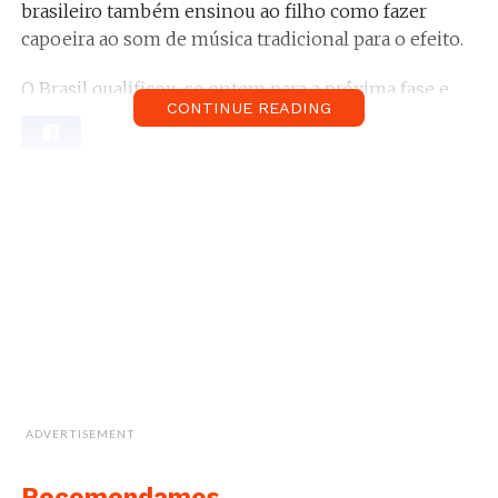
brasileiro também ensinou ao filho como fazer
capoeira ao som de música tradicional para o efeito.
O Brasil qualificou-se ontem para a próxima fase e
CONTINUE READING
Neymar vai assim continuar pela Rússia durante
mais algum tempo.
ADVERTISEMENT
Recomendamos...