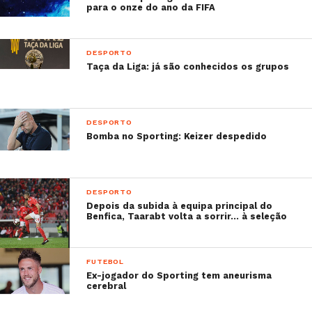
para o onze do ano da FIFA
DESPORTO
Taça da Liga: já são conhecidos os grupos
Rabisca filhote
DESPORTO
A post shared by
Nj
neymarjr
(@neymarjr) on
Jun 
Bomba no Sporting: Keizer despedido
DESPORTO
Depois da subida à equipa principal do
Benfica, Taarabt volta a sorrir… à seleção
FUTEBOL
Ex-jogador do Sporting tem aneurisma
cerebral