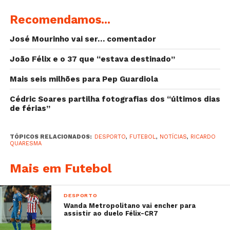
Recomendamos...
José Mourinho vai ser… comentador
João Félix e o 37 que “estava destinado”
Mais seis milhões para Pep Guardiola
Cédric Soares partilha fotografias dos “últimos dias
de férias”
Amigos, estou cansado de ver publicadas
TÓPICOS RELACIONADOS:
DESPORTO
,
FUTEBOL
,
NOTÍCIAS
,
RICARDO
QUARESMA
mentiras sobre mim e o clube. Comigo e com os
meus colegas está tudo bem, com o treinador e
Mais em Futebol
o presidente está tudo bem e todos os jogadores
que vierem para engrandecer o clube são bem
DESPORTO
Wanda Metropolitano vai encher para
vindos. Não inventem, estamos aqui para dar
assistir ao duelo Félix-CR7
tudo pelo clube e em 2018 vamos voar para o