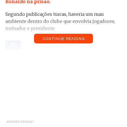
Ronaldo na prisão.
Segundo publicações turcas, haveria um mau
ambiente dentro do clube que envolvia jogadores,
treinador e presidente.
CONTINUE READING
Quaresma fez questão de ressalvar que “está tudo
bem” e que todos vão “dar tudo pelo clube” para que
em 2018 possam “voar para o primeiro lugar”.
ADVERTISEMENT