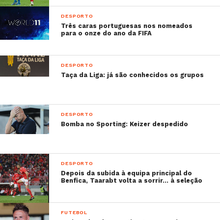
primeiro lugar.
DESPORTO
Três caras portuguesas nos nomeados
para o onze do ano da FIFA
A post shared by
Ricardo Quaresma
(@ricardoquaresmaoficial) on
Sabe mais:
DESPORTO
–
O Natal de Fábio Coentrão que tem dado que
Taça da Liga: já são conhecidos os grupos
falar
–
Simão Sabrosa deseja um Feliz Natal ao lado
da família
DESPORTO
–
A noite de Natal de Cristiano Ronaldo com a
Bomba no Sporting: Keizer despedido
família
–
Kátia Aveiro publica fotografia da família em
casa de Ronaldo
DESPORTO
Depois da subida à equipa principal do
Benfica, Taarabt volta a sorrir… à seleção
FUTEBOL