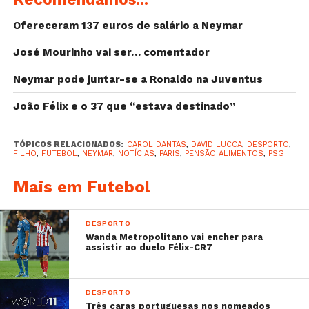
Ofereceram 137 euros de salário a Neymar
José Mourinho vai ser… comentador
Neymar pode juntar-se a Ronaldo na Juventus
João Félix e o 37 que “estava destinado”
TÓPICOS RELACIONADOS:
CAROL DANTAS
,
DAVID LUCCA
,
DESPORTO
,
FILHO
,
FUTEBOL
,
NEYMAR
,
NOTÍCIAS
,
PARIS
,
PENSÃO ALIMENTOS
,
PSG
Mais em Futebol
DESPORTO
Wanda Metropolitano vai encher para
assistir ao duelo Félix-CR7
DESPORTO
Três caras portuguesas nos nomeados