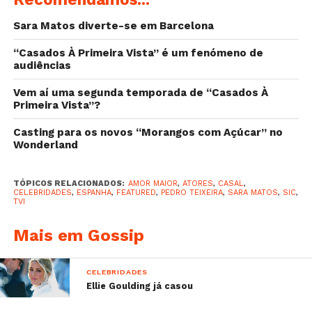
filho
Sara Matos diverte-se em Barcelona
–
Iva Domingues vítima de roubo de identidade
“Casados À Primeira Vista” é um fenómeno de
audiências
Vem aí uma segunda temporada de “Casados À
Primeira Vista”?
Casting para os novos “Morangos com Açúcar” no
Wonderland
TÓPICOS RELACIONADOS:
AMOR MAIOR
,
ATORES
,
CASAL
,
CELEBRIDADES
,
ESPANHA
,
FEATURED
,
PEDRO TEIXEIRA
,
SARA MATOS
,
SIC
,
TVI
Mais em Gossip
CELEBRIDADES
Ellie Goulding já casou