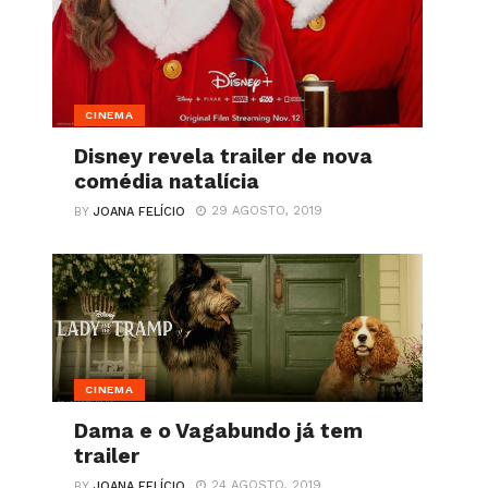
CINEMA
Disney revela trailer de nova
comédia natalícia
29 AGOSTO, 2019
BY
JOANA FELÍCIO
CINEMA
Dama e o Vagabundo já tem
trailer
24 AGOSTO, 2019
BY
JOANA FELÍCIO