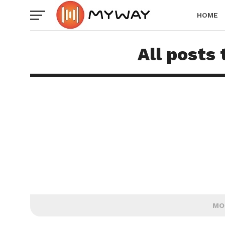
HOME
All posts 
MO