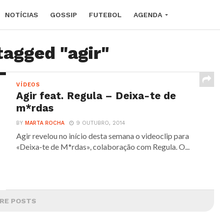
NOTÍCIAS
GOSSIP
FUTEBOL
AGENDA
tagged "agir"
VÍDEOS
Agir feat. Regula – Deixa-te de
m*rdas
BY
MARTA ROCHA
9 OUTUBRO, 2014
Agir revelou no início desta semana o videoclip para
«Deixa-te de M*rdas», colaboração com Regula. O...
RE POSTS