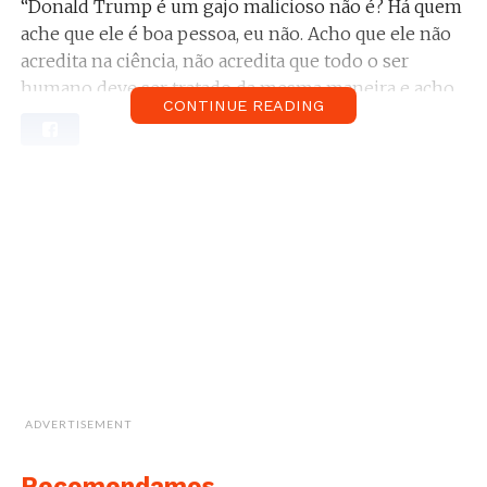
“Donald Trump é um gajo malicioso não é? Há quem
ache que ele é boa pessoa, eu não. Acho que ele não
acredita na ciência, não acredita que todo o ser
humano deve ser tratado da mesma maneira e acho
CONTINUE READING
que ele não diz a verdade.”
Relacionado: Lana Del Rey está a tentar mudar a
política de Trump com magia.
Vê aqui.
Com o decorrer do discurso, Trent começa a utilizar
uma linguagem mais adulta e mais direta:
“Isto está difícil para nós porque o nosso presidente
é um idiota de merd*. Isso é o que me chateia mais, é
que ele é um estúpido vulgar e grotesco. É tudo o que
eu odeio numa pessoa.”
ADVERTISEMENT
Relacionado:
Ouve aqui o hino oficial Anti-
Trump composto por Bruce Springsteen e
Recomendamos...