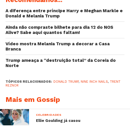
Grushecky.
A diferença entre príncipe Harry e Meghan Markle e
Donald e Melania Trump
Esta não é a primeira vez que o
frontman
critica
Donald Trump. Em Outubro de 2016 confessou
Ainda não compraste bilhete para dia 12 do NOS
adorar ver os debates do partido republicano, pois
Alive? Sabe aqui quantos faltam!
quando questões polémicas ou desconfortáveis
Vídeo mostra Melania Trump a decorar a Casa
eram colocadas, a humilhação era visível nas suas
Branca
caras. No entanto, quando Trump ganhou as
eleições, segundo Trent, deixou de ser engraçado
Trump ameaça a “destruição total” da Coreia do
Norte
para passar a ser surreal.
TÓPICOS RELACIONADOS:
DONALD TRUMP
,
NINE INCH NAILS
,
TRENT
REZNOR
Mais em Gossip
CELEBRIDADES
Ellie Goulding já casou