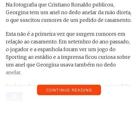
Na fotografia que Cristiano Ronaldo publicou,
Georgina tem um anel no dedo anelar da mão direta,
o que suscitou rumores de um pedido de casamento.
Esta não é a primeira vez que surgem rumores em
relação ao casamento. Em setembro do ano passado,
o jogador e a espanhola foram ver um jogo do
Sporting ao estádio e a imprensa ficou curiosa sobre
um anel que Georgina usava também no dedo
anelar.
Será que desta vez terá realmente havido um pedido
CONTINUE READING
de casamento?
Relacionado:
Georgina Rodríguez mostra o seu
treino para o corpo perfeito. Vê aqui como
exercita as nádegas!