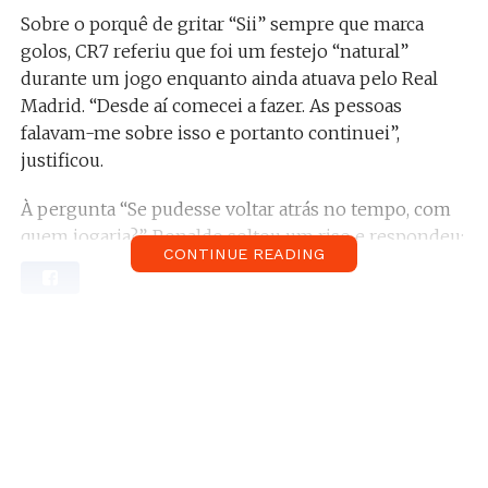
Sobre o porquê de gritar “Sii” sempre que marca
golos, CR7 referiu que foi um festejo “natural”
durante um jogo enquanto ainda atuava pelo Real
Madrid. “Desde aí comecei a fazer. As pessoas
falavam-me sobre isso e portanto continuei”,
justificou.
À pergunta “Se pudesse voltar atrás no tempo, com
quem jogaria?”, Ronaldo soltou um riso e respondeu:
CONTINUE READING
Na minha cabeça tenho muitos jogadores com quem
queria ter jogado, mas vou escolher um do meu país,
que faleceu há alguns anos: Eusébio. É um dos
símbolos de Portugal, foi uma pessoa incrível.
Gostava de jogar ao lado dele na Seleção, era uma
pessoa incrível”.