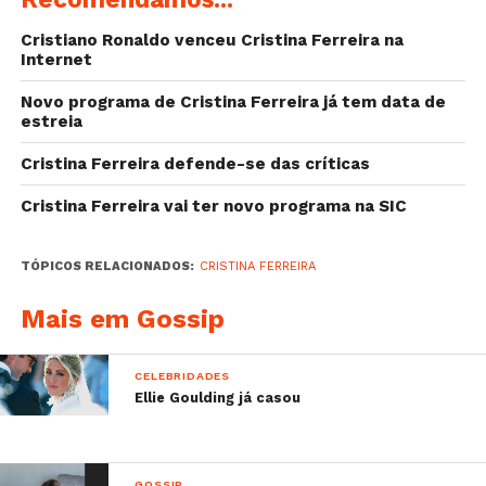
–
Kelly Bailey deixa muitos elogios a Rita
Cristiano Ronaldo venceu Cristina Ferreira na
Pereira no seu dia de aniversário
Internet
–
As primeiras imagens do filme sobre Harry e
Novo programa de Cristina Ferreira já tem data de
Meghan Markle
estreia
–
Adrien Silva e Margarida Neuparth foram
pais de uma menina
Cristina Ferreira defende-se das críticas
–
Rita Ferro Rodrigues termina o contrato com a
Cristina Ferreira vai ter novo programa na SIC
SIC
TÓPICOS RELACIONADOS:
CRISTINA FERREIRA
Mais em Gossip
CELEBRIDADES
Ellie Goulding já casou
GOSSIP