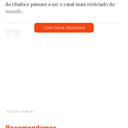
da ribalta e passam a ser o casal mais noticiado do
mundo.
O filme vai para o ar dia 13 de maio no canal Lifetime,
CONTINUE READING
apenas 6 dias antes do tão aguardado casamento.
Vê aqui as fotografias:
Sabe mais:
–
Princesa Madalena foi mãe pela terceira vez
–
Meghan é cientificamente mais bonita de
Kate Middleton
–
Meghan Markle faz a primeira aparição
pública com a Rainha Isabel II
–
Meghan abraça menina de 10 anos que quer
ser atriz
ADVERTISEMENT
Recomendamos...