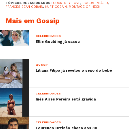
TÓPICOS RELACIONADOS:
COURTNEY LOVE
,
DOCUMENTÁRIO
,
FRANCES BEAN COBAIN
,
KURT COBAIN
,
MONTAGE OF HECK
Mais em Gossip
CELEBRIDADES
Ellie Goulding já casou
GOSSIP
Liliana Filipa já revelou o sexo do bebé
CELEBRIDADES
Inês Aires Pereira está grávida
CELEBRIDADES
Lourenço Ortigão chega aos 30