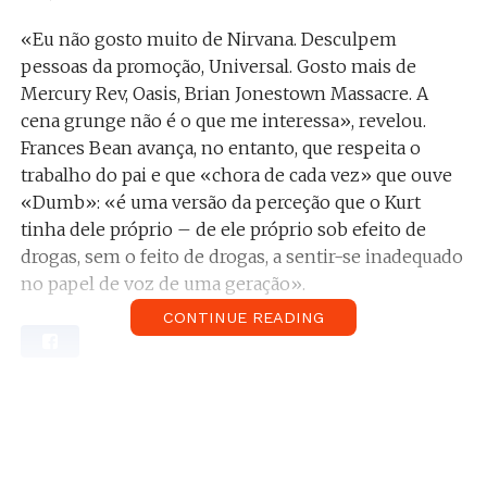
«Eu não gosto muito de Nirvana. Desculpem
pessoas da promoção, Universal. Gosto mais de
Mercury Rev, Oasis, Brian Jonestown Massacre. A
cena grunge não é o que me interessa», revelou.
Frances Bean avança, no entanto, que respeita o
trabalho do pai e que «chora de cada vez» que ouve
«Dumb»: «é uma versão da perceção que o Kurt
tinha dele próprio – de ele próprio sob efeito de
drogas, sem o feito de drogas, a sentir-se inadequado
no papel de voz de uma geração».
CONTINUE READING
À publicação, Cobain contou ainda como sente que o
suicídio do pai foi um abandono da família: «se ele
tivesse vivido, eu teria tido um pai. E isso teria sido
uma experiência incrível», afirmou, acrescentando
ainda que Kurt «abandonou a família da forma mais
horrível possível».