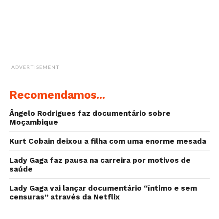
«Montage Of Heck» é realizado por Brett Morgen, e
é o primeiro documentário sobre a vida de Cobain
que é completamente autorizado pela família do
músico, contando mesmo com a produção executiva
de Frances Bean. A obra estreou em janeiro no
ADVERTISEMENT
festival de cinema de Sundance, e é exibida a 4 de
maio na «HBO».
VÊ AQUI O TRAILER
Recomendamos...
no images were found
Ângelo Rodrigues faz documentário sobre
Moçambique
Kurt Cobain deixou a filha com uma enorme mesada
Lady Gaga faz pausa na carreira por motivos de
saúde
Lady Gaga vai lançar documentário “íntimo e sem
censuras” através da Netflix