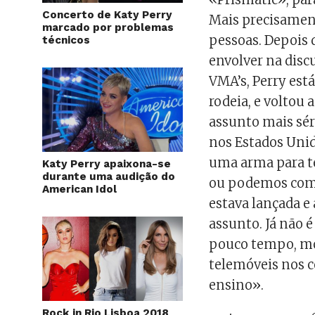
Concerto de Katy Perry
Mais precisamen
marcado por problemas
pessoas. Depois 
técnicos
envolver na discu
VMA’s, Perry est
rodeia, e voltou 
assunto mais sér
nos Estados Uni
uma arma para t
Katy Perry apaixona-se
durante uma audição do
ou podemos começ
American Idol
estava lançada e
assunto. Já não é
pouco tempo, mos
telemóveis nos c
ensino».
Rock in Rio Lisboa 2018