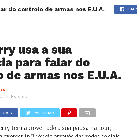
lar do controlo de armas nos E.U.A.
NOTÍCIAS
GOSSIP
FUTEBOL
AGENDA
SHAR
rry usa a sua
ia para falar do
o de armas nos E.U.A.
ra
27 Julho, 2015
CEBOOK
PARTILHAR
erry tem aproveitado a sua pausa na tour,
 exercer influência através das redes sociais.