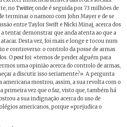
te, no
Twitter,
onde é seguida por 73 milhões de
de terminar o namoro com John Mayer e de se
ssão entre Taylor Swift e Nicki Minaj, acerca dos
á a tentar demonstrar que anda atenta ao que a
a atacar. Desta vez, foi mais e longe e tocou num
io e controverso: o controlo da posse de armas
dos. O
post
foi: «temos de perder alguém para
ermos uma opinião acerca do controlo de armas,
ar a discutir isso seriamente?». A pergunta
 a americana mostrou, assim, a sua revolta com o
 a primeira vez que o faz, visto que, também há
trou a sua indignação acerca do uso de
olégios americanos, porque «prejudica o