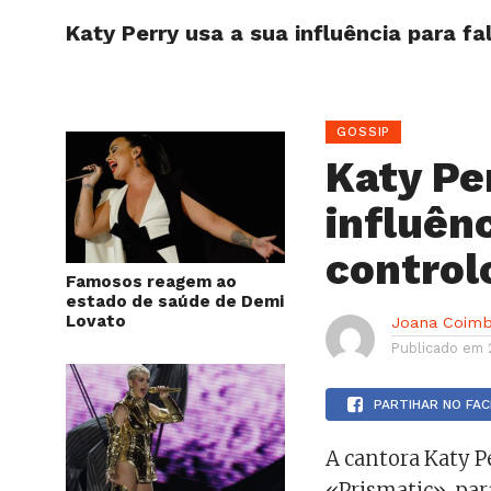
Katy Perry usa a sua influência para fa
HOME
GOSSIP
Katy Pe
influênc
control
Famosos reagem ao
estado de saúde de Demi
Lovato
Joana Coimb
Publicado em
PARTIHAR NO FA
A cantora Katy P
«Prismatic», para