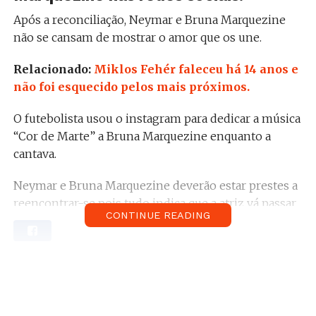
Após a reconciliação, Neymar e Bruna Marquezine
não se cansam de mostrar o amor que os une.
Relacionado:
Miklos Fehér faleceu há 14 anos e
não foi esquecido pelos mais próximos.
O futebolista usou o instagram para dedicar a música
“Cor de Marte” a Bruna Marquezine enquanto a
cantava.
Neymar e Bruna Marquezine deverão estar prestes a
reencontrar-se pois tudo indica que a atriz vá passar
CONTINUE READING
uns dias a Paris pela altura do Carnaval.
Vê aqui o instastory do futebolista brasileiro
para a namorada: