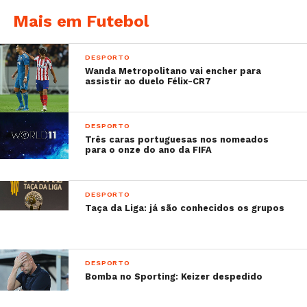
Mais em Futebol
DESPORTO
Wanda Metropolitano vai encher para
Sabe mais:
assistir ao duelo Félix-CR7
–
Paulo Oliveira e a mulher Joana já foram pais
de um menino
DESPORTO
–
Marcelo, futebolista do Real Madrid, dedica-se
Três caras portuguesas nos nomeados
a uma nova ‘profissão’
para o onze do ano da FIFA
–
Fábio Coentrão e William Carvalho juntos
contra o racismo
DESPORTO
–
A brincadeira de Cristiano Ronaldo que está a
Taça da Liga: já são conhecidos os grupos
correr mundo
DESPORTO
Bomba no Sporting: Keizer despedido