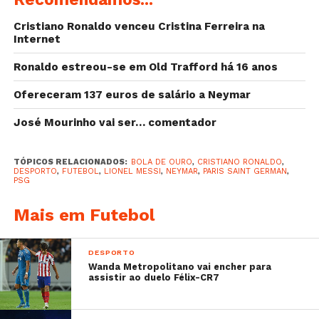
–
Incêndio circunda estádio e autocarro do
Cristiano Ronaldo venceu Cristina Ferreira na
Tondela
Internet
–
Benfica reage ao ‘caso dos emails’
Ronaldo estreou-se em Old Trafford há 16 anos
–
Cristiano Ronaldo quebra jejum e dá vitória ao
Real Madridp
Ofereceram 137 euros de salário a Neymar
José Mourinho vai ser… comentador
TÓPICOS RELACIONADOS:
BOLA DE OURO
,
CRISTIANO RONALDO
,
DESPORTO
,
FUTEBOL
,
LIONEL MESSI
,
NEYMAR
,
PARIS SAINT GERMAN
,
PSG
Mais em Futebol
DESPORTO
Wanda Metropolitano vai encher para
assistir ao duelo Félix-CR7