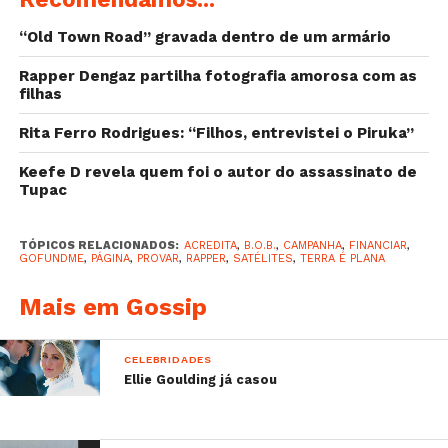
“Old Town Road” gravada dentro de um armário
Rapper Dengaz partilha fotografia amorosa com as
filhas
Rita Ferro Rodrigues: “Filhos, entrevistei o Piruka”
Keefe D revela quem foi o autor do assassinato de
Tupac
TÓPICOS RELACIONADOS:
ACREDITA
,
B.O.B.
,
CAMPANHA
,
FINANCIAR
,
GOFUNDME
,
PÁGINA
,
PROVAR
,
RAPPER
,
SATÉLITES
,
TERRA É PLANA
Mais em Gossip
CELEBRIDADES
Ellie Goulding já casou