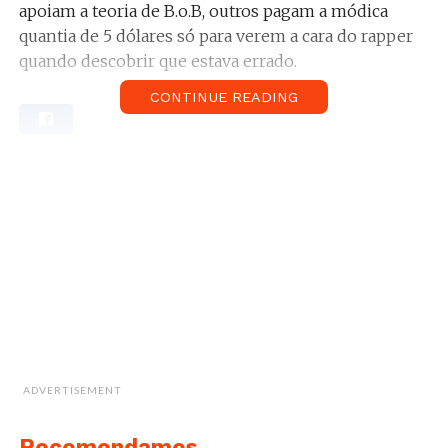
apoiam a teoria de B.o.B, outros pagam a módica
quantia de 5 dólares só para verem a cara do rapper
quando descobrir que estava errado.
CONTINUE READING
Sabe mais:
–
Príncipe Harry e Meghan Markle finalmente
juntos em evento
–
Aos 41, Paula Lobo Antunes partilha foto em
topless
–
Ator brasileiro detido por posse de drogas
–
Luciana Abreu tem sangue real?
ADVERTISEMENT
Recomendamos...