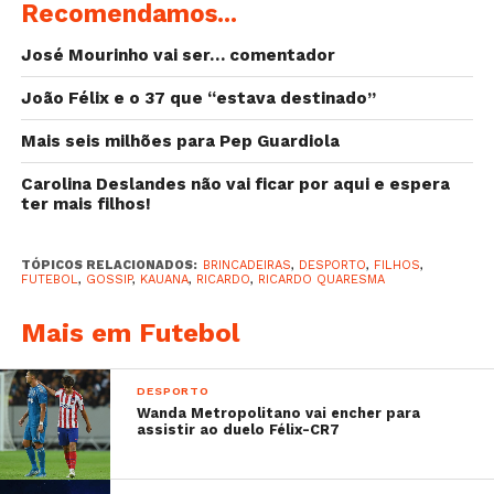
Recomendamos...
José Mourinho vai ser… comentador
João Félix e o 37 que “estava destinado”
Mais seis milhões para Pep Guardiola
Carolina Deslandes não vai ficar por aqui e espera
ter mais filhos!
Hoje rebentaram comigo
TÓPICOS RELACIONADOS:
BRINCADEIRAS
,
DESPORTO
,
FILHOS
,
FUTEBOL
,
GOSSIP
,
KAUANA
,
RICARDO
,
RICARDO QUARESMA
A post shared by
Ricardo Quaresma
(@ricardoquaresmaoficial) on
Mais em Futebol
Sabe mais:
–
Elma Aveiro matou saudades dos sobrinhos
DESPORTO
–
Cristiano Ronaldo oferece prenda a colega de
Wanda Metropolitano vai encher para
assistir ao duelo Félix-CR7
profissão
–
Benfiquista Samaris passeia com a família