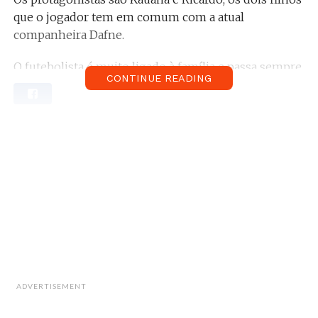
que o jogador tem em comum com a atual
companheira Dafne.
O futebolista é muito ligado à família e passa sempre
CONTINUE READING
momentos divertidos com as crianças, como fez
questão de mostrar.
ADVERTISEMENT