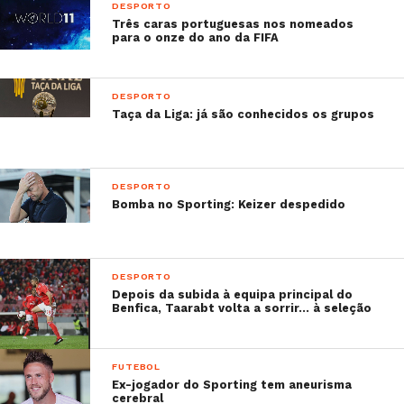
por Sintra
DESPORTO
–
Benfiquista Seferovic descobre Lisboa ao lado
Três caras portuguesas nos nomeados
para o onze do ano da FIFA
da namorada
DESPORTO
Taça da Liga: já são conhecidos os grupos
DESPORTO
Bomba no Sporting: Keizer despedido
DESPORTO
Depois da subida à equipa principal do
Benfica, Taarabt volta a sorrir… à seleção
FUTEBOL
Ex-jogador do Sporting tem aneurisma
cerebral