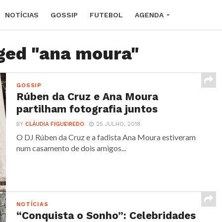
NOTÍCIAS
GOSSIP
FUTEBOL
AGENDA
gged "ana moura"
GOSSIP
Rúben da Cruz e Ana Moura
partilham fotografia juntos
BY
CLÁUDIA FIGUEIREDO
25 JULHO, 2018
O DJ Rúben da Cruz e a fadista Ana Moura estiveram
num casamento de dois amigos...
NOTÍCIAS
“Conquista o Sonho”: Celebridades