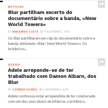
NOTÍCIAS
Blur partilham excerto do
documentário sobre a banda, «New
World Towers»
BY
MARGARIDA COSTA
11 NOVEMBRO, 2015
Os Blur partilharam um clip do documentário sobre a
banda, intitulado «Blur: New World Towers». Os
britânicos...
GOSSIP
Adele arrepende-se de ter
trabalhado com Damon Albarn, dos
Blur
BY
CATARINA SOARES
3 NOVEMBRO, 2015
Adele confessou estar arrependida de ter colaborado
com um dos seus ídolos de infância, o britânico...