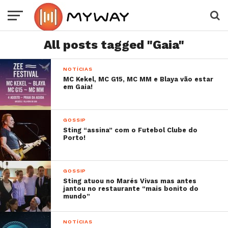
All posts tagged "Gaia"
NOTÍCIAS
MC Kekel, MC G15, MC MM e Blaya vão estar
em Gaia!
GOSSIP
Sting “assina” com o Futebol Clube do
Porto!
GOSSIP
Sting atuou no Marés Vivas mas antes
jantou no restaurante “mais bonito do
mundo”
NOTÍCIAS