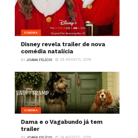
CINEMA
Disney revela trailer de nova
comédia natalícia
29 AGOSTO, 2019
BY
JOANA FELÍCIO
CINEMA
Dama e o Vagabundo já tem
trailer
24 AGOSTO, 2019
BY
JOANA FELÍCIO