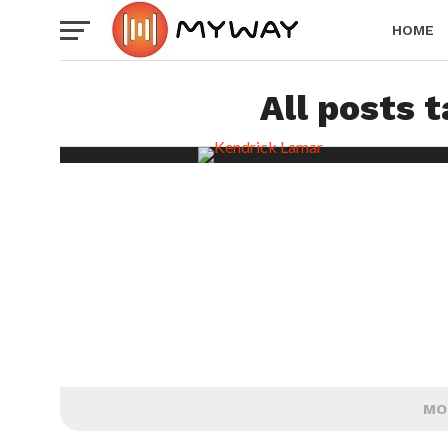
HOME
All posts 
MO