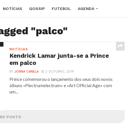
NOTÍCIAS
GOSSIP
FUTEBOL
AGENDA
tagged "palco"
NOTÍCIAS
Kendrick Lamar junta-se a Prince
em palco
BY
JOANA CANELA
2 OUTUBRO, 2014
Prince comemorou o lançamento dos seus dois novos
álbuns «Plectrumelectrum» e «Art Official Age» com
um...
RE POSTS