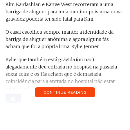
Kim Kardashian e Kanye West recorreram a uma
barriga de aluguer para ter a menina, pois uma nova
gravidez poderia ter sido fatal para Kim.
O casal escolheu sempre manter a identidade da
barriga de aluguer anónima e agora alguns fãs
acham que foi a própria irmã, Kylie Jenner.
Kylie, que também está grávida (ou não)
alegadamente deu entrada no hospital na passada
sexta-feira e os fãs acham que é demasiada
coincidência para a entrada no hospital não estar
relacionada com o bebé de Kim.
CONTINUE READING
Relacionado:
O terceiro filho de Kanye West e
Kim Kardashian nasceu. Sabe mais aqui.
A informação foi passada por um utilizador do
Facebook que partilhou imagens de uma conversa