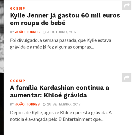
GOSSIP
Kylie Jenner já gastou 60 mil euros
em roupa de bebé
BY
JOÃO TORRES
3 OUTUBRO, 2017
Foi divulgado, a semana passada, que Kylie estava
grávida e a mãe já fez algumas compras...
GOSSIP
A família Kardashian continua a
aumentar: Khloé grávida
BY
JOÃO TORRES
28 SETEMBRO, 2017
Depois de Kylie, agora é Khloé que está grávida. A
notícia é avançada pelo E!Entertainment que...