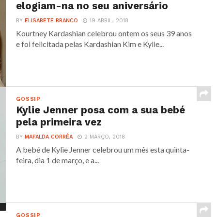
elogiam-na no seu aniversário
BY
ELISABETE BRANCO
19 ABRIL, 2018
Kourtney Kardashian celebrou ontem os seus 39 anos
e foi felicitada pelas Kardashian Kim e Kylie...
GOSSIP
Kylie Jenner posa com a sua bebé
pela primeira vez
BY
MAFALDA CORRÊA
2 MARÇO, 2018
A bebé de Kylie Jenner celebrou um mês esta quinta-
feira, dia 1 de março, e a...
GOSSIP