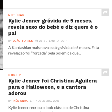
NOTÍCIAS
Kylie Jenner grávida de 5 meses,
revela sexo do bebé e diz quem é o
pai
BY
JOÃO TORRES
26 SETEMBRO, 2017
A Kardashian mais nova está grávida de 5 meses. Esta
revelação foi “forçada” pela polémica que...
GOSSIP
Kylie Jenner foi Christina Aguilera
para o Halloween, e a cantora
adorou
BY
INÊS SILVA
1 NOVEMBRO, 2016
Kylie Jenner recriou o look clássico de Christina