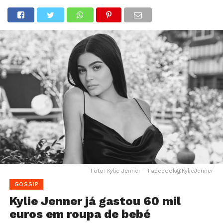
Foto: Kylie Jenner - Facebook@KylieJenner
GOSSIP
Kylie Jenner já gastou 60 mil
euros em roupa de bebé