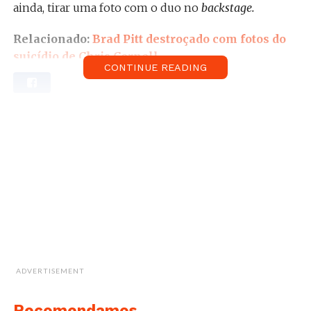
ainda, tirar uma foto com o duo no
backstage.
Relacionado:
Brad Pitt destroçado com fotos do
suicídio de Chris Cornell.
CONTINUE READING
Sobre a presença do ator, a banda comentou:
“O Brad disse que gostou do concerto. Foi surreal
mas, mesmo assim, foi mais importante ter lá os
nossos pais. Quer dizer, nós conhecemos carradas de
pessoas estranhas e fantásticas, acho que esta é só
mais uma para a lista.”
ADVERTISEMENT
Recomendamos...