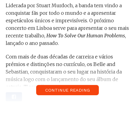
Liderada por Stuart Murdoch, a banda tem vindo a
conquistar fãs por todo o mundo e a apresentar
espetáculos únicos e imprevisíveis. O próximo
concerto em Lisboa serve para apresentar o seu mais
recente trabalho,
How To Solve Our Human Problems
,
lançado o ano passado.
Com mais de duas décadas de carreira e vários
prémios e distinções no currículo, os Belle and
Sebastian, conquistaram o seu lugar na história da
música logo com o lançamento do seu álbum de
estreia,
Tigermilk
.
CONTINUE READING
Ao longo de 23 anos foram-se acumulando mais
álbuns de estúdio, vários sucessos e, também,
bandas sonoras de filmes como
Juno
ou
The Power of
Nightmares
. No final de 2017 brindaram os fãs com o
primeiro de um conjunto de três EPs que que fazem