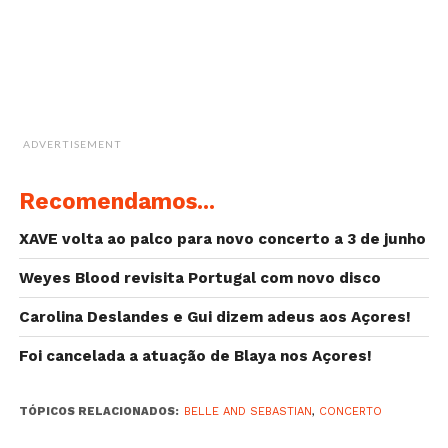
parte do álbum que vêm apresentar.
Para além de Stuart Murdoch, a banda conta com
Stevie Jackson, Sarah Martin, Chris Geddes, Richard
Colburn e Bobby Kildea.
ADVERTISEMENT
Recomendamos...
XAVE volta ao palco para novo concerto a 3 de junho
Weyes Blood revisita Portugal com novo disco
Carolina Deslandes e Gui dizem adeus aos Açores!
Foi cancelada a atuação de Blaya nos Açores!
TÓPICOS RELACIONADOS:
BELLE AND SEBASTIAN
,
CONCERTO