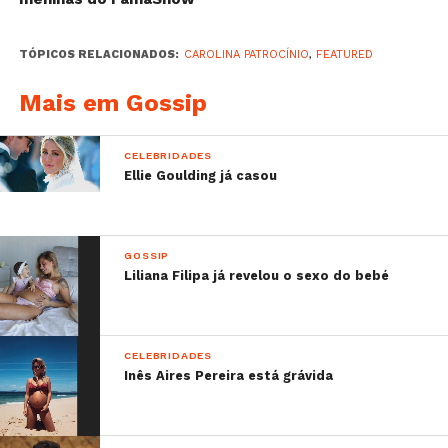
TÓPICOS RELACIONADOS:
CAROLINA PATROCÍNIO
,
FEATURED
Mais em Gossip
E assim me despeço hoje no FAMA. Chegou a
hora de descansar… e esperar
quem vai ver o
CELEBRIDADES
meu “até já”? @famashowoficial
Ellie Goulding já casou
#loveguessportugal
A post shared by
Carolina Patrocínio
(@carolinapatrocinio) on
GOSSIP
Liliana Filipa já revelou o sexo do bebé
Sabe mais:
–
Georgina Rodríguez publica fotografia
divertida de Alana Martina
CELEBRIDADES
–
Rita Pereira arrasa em desfile no Portugal
Inês Aires Pereira está grávida
Fashion
–
11 coisas que deves fazer para o teu iPhone
não se estragar