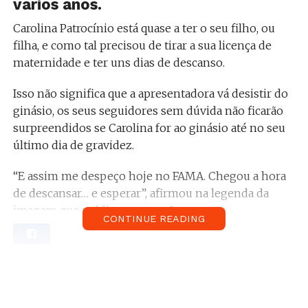
vários anos.
Carolina Patrocínio está quase a ter o seu filho, ou
filha, e como tal precisou de tirar a sua licença de
maternidade e ter uns dias de descanso.
Isso não significa que a apresentadora vá desistir do
ginásio, os seus seguidores sem dúvida não ficarão
surpreendidos se Carolina for ao ginásio até no seu
último dia de gravidez.
“E assim me despeço hoje no FAMA. Chegou a hora
de descansar… e esperar”, afirmou na legenda da
imagem que publicou no seu Instagram.
CONTINUE READING
Relacionado:
Carolina Patrocínio é criticada por
uma fã e responde à letra. Sabe aqui o que
aconteceu.