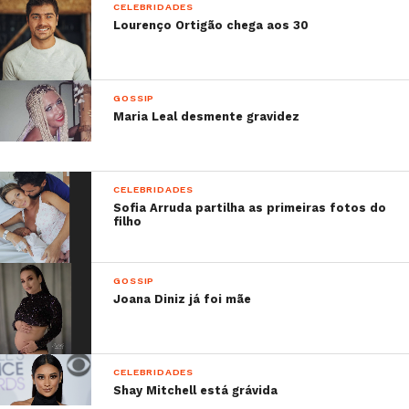
CELEBRIDADES
–
A fotografia do príncipe Harry e Meghan
Lourenço Ortigão chega aos 30
Markle que está a derreter corações
GOSSIP
Maria Leal desmente gravidez
CELEBRIDADES
Sofia Arruda partilha as primeiras fotos do
filho
GOSSIP
Joana Diniz já foi mãe
CELEBRIDADES
Shay Mitchell está grávida