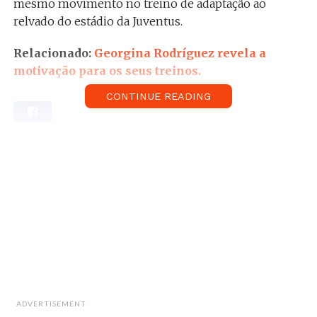
mesmo movimento no treino de adaptação ao
relvado do estádio da Juventus.
Relacionado:
Georgina Rodríguez revela a
motivação para os seus treinos.
CONTINUE READING
O golaço que correu o mundo mereceu também
vários elogios dos seus companheiros de equipa que
destacaram a sua dedicação.
CR7 já veio comentar o golo nas redes sociais e
afirmou que “o trabalho duro compensa”.
ADVERTISEMENT