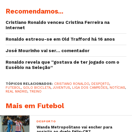
Recomendamos...
Cristiano Ronaldo venceu Cristina Ferreira na
Internet
Ronaldo estreou-se em Old Trafford há 16 anos
José Mourinho vai ser… comentador
Ronaldo revela que “gostava de ter jogado com o
Eusébio na Seleção”
TÓPICOS RELACIONADOS:
CRISTIANO RONALDO
,
DESPORTO
,
FUTEBOL
,
GOLO BICICLETA
,
JUVENTUS
,
LIGA DOS CAMPEÕES
,
NOTÍCIAS
,
REAL MADRID
,
TREINO
Practice makes perfect. @Cristiano |
#APorLa13
Mais em Futebol
A post shared by
Real Madrid C.F.
(@realmadrid) on
A
DESPORTO
Wanda Metropolitano vai encher para
assistir ao duelo Félix-CR7