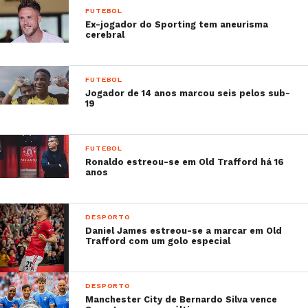
–
Rui Vitória mostra ser um homem feliz ao lado
FUTEBOL
dos filhos
Ex-jogador do Sporting tem aneurisma
cerebral
–
Futebolista Miguel Veloso foi pai pela
segunda vez
–
Lionel Messi partilha fotografias de uma
FUTEBOL
família feliz
Jogador de 14 anos marcou seis pelos sub-
19
–
Dolores Aveiro chegou de férias e matou
saudades dos netos
FUTEBOL
Ronaldo estreou-se em Old Trafford há 16
anos
DESPORTO
Daniel James estreou-se a marcar em Old
Trafford com um golo especial
DESPORTO
Manchester City de Bernardo Silva vence