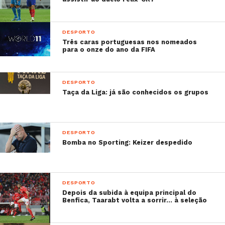
DESPORTO
Três caras portuguesas nos nomeados
para o onze do ano da FIFA
DESPORTO
Taça da Liga: já são conhecidos os grupos
DESPORTO
Bomba no Sporting: Keizer despedido
Hard work pays off!
DESPORTO
A post shared by
Cristiano Ronaldo
(@cristiano) on
Apr 
Depois da subida à equipa principal do
Benfica, Taarabt volta a sorrir… à seleção
Sabe mais: