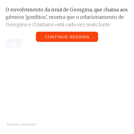
O envolvimento da irmã de Georgina, que chama aos
gémeos ‘gorditos’, mostra que o relacionamento de
Georgina e Cristiano está cada vez mais forte.
CONTINUE READING
A mãe do futebolista escreveu como legenda da
imagem, “Mostra aí filho quem é a avó mais babada
do mundo…minha família, meu mundo”, e entre os
muitos comentários, está também o de Ivana, que
identificou Dolores e escreveu “Os nossos gorditos
lindos”.
Vê aqui as fotos dos gémeos Eva e Mateo:
ADVERTISEMENT