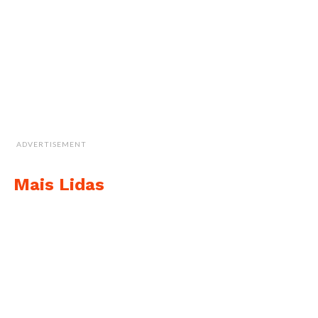
Uma publicação partilhada por Cristiano Ronaldo (@cristiano)
ADVERTISEMENT
Mais Lidas