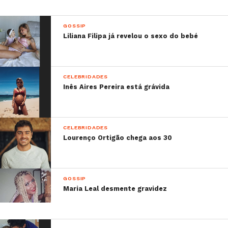
GOSSIP
Liliana Filipa já revelou o sexo do bebé
CELEBRIDADES
Inês Aires Pereira está grávida
CELEBRIDADES
Lourenço Ortigão chega aos 30
GOSSIP
Maria Leal desmente gravidez
Uma publicação partilhada por Maria Dolores (@doloresaveiroofficial)