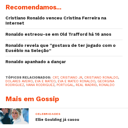
Recomendamos...
Cristiano Ronaldo venceu Cristina Ferreira na
Internet
Ronaldo estreou-se em Old Trafford há 16 anos
Ronaldo revela que “gostava de ter jogado com o
Eusébio na Seleção”
Ronaldo apanhado a dançar
TÓPICOS RELACIONADOS:
CR7
,
CRISTIANO JR
,
CRISTIANO RONALDO
,
DOLARES AVEIRO
,
EVA E MATEO
,
EVA E MATEO RONALDO
,
GEORGINA
RODRIGUEZ
,
IVANA RODRIGUEZ
,
PORTUGAL
,
REAL MADRID
,
RONALDO
Mais em Gossip
Uma publicação partilhada por Maria Dolores (@doloresaveiroofficial)
CELEBRIDADES
Ellie Goulding já casou