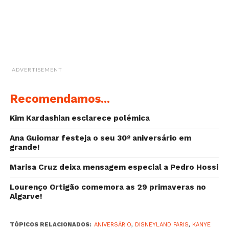
branco. North West arrasou mascarada de Minnie
Mouse. Kim, grávida do segundo bebé, não
abandonou North por um momento e usou orelhas
de Minnie na cabeça, tal como a filha.
Inicialmente, Kim e Kanye tinham a intenção de
ADVERTISEMENT
encerrar o parque para a exclusividade da família. No
entanto, as normas estabelecidas pelo local ditaram
Recomendamos...
que isso só seria possível a partir das 23h, após o
horário de funcionamento normal do parque. Vê em
Kim Kardashian esclarece polémica
baixo algumas das fotos:
Ana Guiomar festeja o seu 30º aniversário em
grande!
Marisa Cruz deixa mensagem especial a Pedro Hossi
Lourenço Ortigão comemora as 29 primaveras no
Algarve!
TÓPICOS RELACIONADOS:
ANIVERSÁRIO
,
DISNEYLAND PARIS
,
KANYE