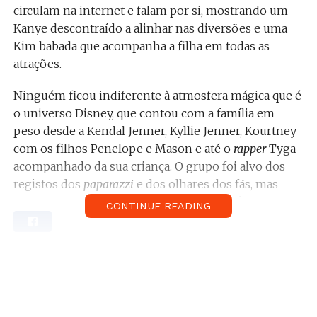
circulam na internet e falam por si, mostrando um
Kanye descontraído a alinhar nas diversões e uma
Kim babada que acompanha a filha em todas as
atrações.
Ninguém ficou indiferente à atmosfera mágica que é
o universo Disney, que contou com a família em
peso desde a Kendal Jenner, Kyllie Jenner, Kourtney
com os filhos Penelope e Mason e até o
rapper
Tyga
acompanhado da sua criança. O grupo foi alvo dos
registos dos
paparazzi
e dos olhares dos fãs, mas
nem por isso deixou de se divertir. A família
CONTINUE READING
aproveitou as diversões e passeou
descontraidamente, sem abdicar das decorrentes
atualizações das redes sociais. Notáveis foram as
combinações entre os visuais da família pois o casal
badalado apresentou-se com roupas de tom preto
enquanto que as irmãs Jenner vestiram