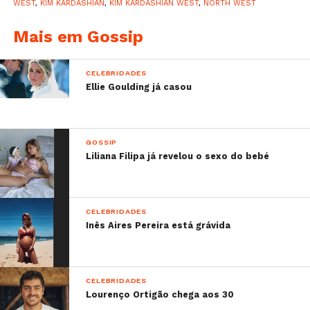
WEST
,
KIM KARDASHIAN
,
KIM KARDASHIAN WEST
,
NORTH WEST
Mais em Gossip
North West brinca com
O casal mediático não
Mãe e filha divertem-se
CELEBRIDADES
Ellie Goulding já casou
balão
descura da presença de
segurança
GOSSIP
Liliana Filipa já revelou o sexo do bebé
CELEBRIDADES
Inês Aires Pereira está grávida
CELEBRIDADES
Lourenço Ortigão chega aos 30