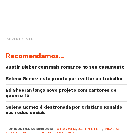
[Best_Wordpress_Gallery id=”12″ gal_title=”Selena
Gomez e Miranda Kerr”]
ADVERTISEMENT
Recomendamos...
Justin Bieber com mais romance no seu casamento
Selena Gomez está pronta para voltar ao trabalho
Ed Sheeran lança novo projeto com cantores de
quem é fã
Selena Gomez é destronada por Cristiano Ronaldo
nas redes sociais
TÓPICOS RELACIONADOS:
FOTOGRAFIA
,
JUSTIN BIEBER
,
MIRANDA
KERR
,
ORLANDO BLOOM
,
SELENA GOMEZ