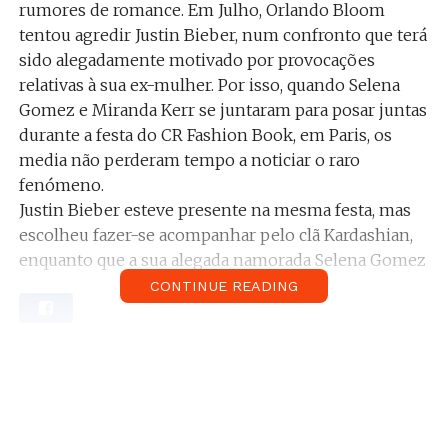
rumores de romance. Em Julho, Orlando Bloom
tentou agredir Justin Bieber, num confronto que terá
sido alegadamente motivado por provocações
relativas à sua ex-mulher. Por isso, quando Selena
Gomez e Miranda Kerr se juntaram para posar juntas
durante a festa do CR Fashion Book, em Paris, os
media não perderam tempo a noticiar o raro
fenómeno.
Justin Bieber esteve presente na mesma festa, mas
escolheu fazer-se acompanhar pelo clã Kardashian,
enquanto que a sua alegada namorada Selena Gomez
acabou a ser fotografada ao lado de Miranda Kerr. De
CONTINUE READING
facto, a cantora e a modelo voltaram a posar juntas
no dia seguinte, durante um desfile da Louis Vuitton
em Paris, deixando as rivalidades entre Bieber e
Bloom de lado.