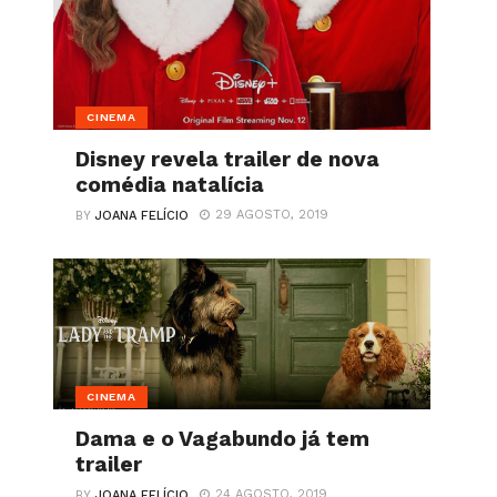
CINEMA
Disney revela trailer de nova
comédia natalícia
29 AGOSTO, 2019
BY
JOANA FELÍCIO
CINEMA
Dama e o Vagabundo já tem
trailer
24 AGOSTO, 2019
BY
JOANA FELÍCIO