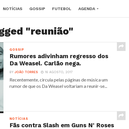
NOTÍCIAS
GOSSIP
FUTEBOL
AGENDA
agged "reunião"
GOSSIP
Rumores adivinham regresso dos
Da Weasel. Carlão nega.
BY
JOÃO TORRES
16 AGOSTO, 2017
Recentemente, circula pelas páginas de música um
rumor de que os Da Weasel voltariam a reunir-se...
NOTÍCIAS
Fãs contra Slash em Guns N’ Roses