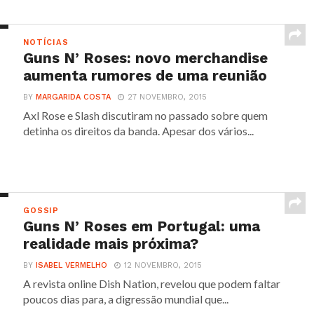
NOTÍCIAS
Guns N’ Roses: novo merchandise
aumenta rumores de uma reunião
BY
MARGARIDA COSTA
27 NOVEMBRO, 2015
Axl Rose e Slash discutiram no passado sobre quem
detinha os direitos da banda. Apesar dos vários...
GOSSIP
Guns N’ Roses em Portugal: uma
realidade mais próxima?
BY
ISABEL VERMELHO
12 NOVEMBRO, 2015
A revista online Dish Nation, revelou que podem faltar
poucos dias para, a digressão mundial que...