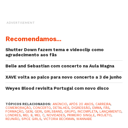
ADVERTISEMENT
Recomendamos...
Shutter Down fazem tema e videoclip como
agradecimento aos fãs
Belle and Sebastian com concerto na Aula Magna
XAVE volta ao palco para novo concerto a 3 de junho
Weyes Blood revisita Portugal com novo disco
TÓPICOS RELACIONADOS:
ANÚNCIO
,
APÓS 20 ANOS
,
CARREIRA
,
COMEMORAÇÃO
,
CONCERTO
,
DETALHES
,
DIGRESSÃO
,
EMMA
,
FÃS
,
FORMAÇÃO
,
GEM
,
GERI
,
GIRLSBAND
,
GRUPO
,
INCOMPLETA
,
LANÇAMENTO
,
LONDRES
,
MEL B
,
MEL C
,
NOVIDADES
,
PRIMEIRO SINGLE
,
PROJETO
,
REUNIÃO
,
SPICE GIRLS
,
VICTORIA BECKMAN
,
WANNABE