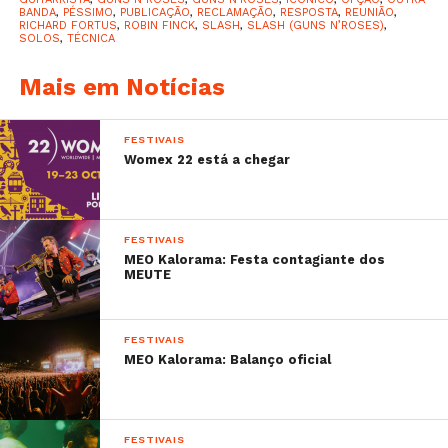
técnica que slash. Ele
BANDA
,
PÉSSIMO
,
PUBLICAÇÃO
,
RECLAMAÇÃO
,
RESPOSTA
,
REUNIÃO
,
estraga TODAS as
RICHARD FORTUS
,
ROBIN FINCK
,
SLASH
,
SLASH (GUNS N’ROSES)
,
SOLOS
,
TÉCNICA
músicas de chidem. Às
Mais em Notícias
vezes parece que está a
tocar outra música.
FESTIVAIS
Womex 22 está a chegar
Fortus responde dizendo que adora tocar com Slash:
FESTIVAIS
Sempre amei tocar com
MEO Kalorama: Festa contagiante dos
MEUTE
Robin [Finck]!
Honestamente,
FESTIVAIS
pessoalmente eu amo o
MEO Kalorama: Balanço oficial
que Slash traz às
músicas de ChiDem. Sim,
FESTIVAIS