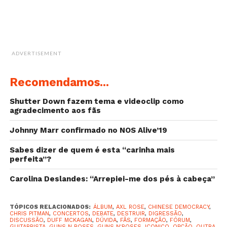
discussão gira em torno de como ele é “péssimo nos
solos de Chinese”, e que o icónico guitarrista está “a
destruir todas as músicas de
Chinese Democracy
“.
ADVERTISEMENT
Richard Fortus entra na discussão quando alguém
diz que sente falta de Chris Pitman, e pergunta do
Recomendamos...
que as pessoas sentem falta exatamente, ao que um
outro fã responde:
Shutter Down fazem tema e videoclip como
agradecimento aos fãs
Não seria uma opção
Johnny Marr confirmado no NOS Alive’19
inteligente se tocasse os
Sabes dizer de quem é esta “carinha mais
solos de chidem?
perfeita”?
Conhece-los melhor, sem
Carolina Deslandes: “Arrepiei-me dos pés à cabeça”
contar que é muito mais
talentoso e tem mais
TÓPICOS RELACIONADOS:
ÁLBUM
,
AXL ROSE
,
CHINESE DEMOCRACY
,
CHRIS PITMAN
,
CONCERTOS
,
DEBATE
,
DESTRUIR
,
DIGRESSÃO
,
DISCUSSÃO
,
DUFF MCKAGAN
,
DÚVIDA
,
FÃS
,
FORMAÇÃO
,
FÓRUM
,
GUITARRISTA
,
GUNS N ROSES
,
GUNS N'ROSES
,
ICONICO
,
OPÇÃO
,
OUTRA