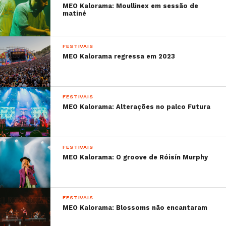
é diferente, mas eu amo
MEO Kalorama: Moullinex em sessão de
o que ele faz com as
matiné
canções.
FESTIVAIS
MEO Kalorama regressa em 2023
FESTIVAIS
MEO Kalorama: Alterações no palco Futura
FESTIVAIS
MEO Kalorama: O groove de Róisín Murphy
FESTIVAIS
MEO Kalorama: Blossoms não encantaram