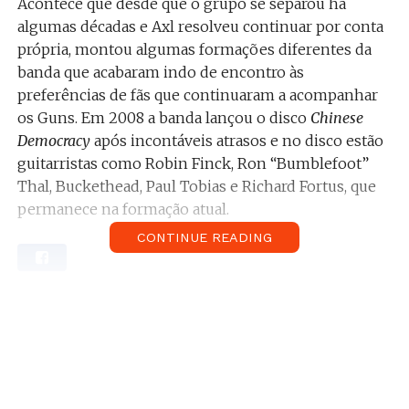
Acontece que desde que o grupo se separou há
algumas décadas e Axl resolveu continuar por conta
própria, montou algumas formações diferentes da
banda que acabaram indo de encontro às
preferências de fãs que continuaram a acompanhar
os Guns. Em 2008 a banda lançou o disco
Chinese
Democracy
após incontáveis atrasos e no disco estão
guitarristas como Robin Finck, Ron “Bumblefoot”
Thal, Buckethead, Paul Tobias e Richard Fortus, que
permanece na formação atual.
CONTINUE READING
Uma das dúvidas que pairou no ar antes da reunião e
que logo foi resolvida quando os
concertos começaram era se a banda iria
tocar músicas desse álbum, o que Axl Rose deixou
claro não querer deixar de lado.
Numa publicação recente do fórum GnR Int, foi
mostrado um vídeo de “Sorry” com Slash a tocar e a