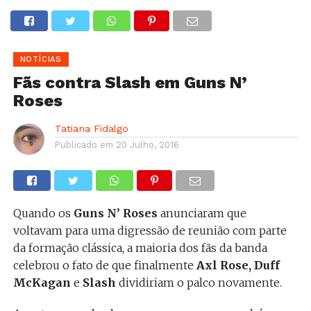
NOTÍCIAS
Fãs contra Slash em Guns N’
Roses
Tatiana Fidalgo
Publicado em
20 Julho, 2016
Quando os
Guns N’ Roses
anunciaram que
voltavam para uma digressão de reunião com parte
da formação clássica, a maioria dos fãs da banda
celebrou o fato de que finalmente
Axl Rose, Duff
McKagan
e
Slash
dividiriam o palco novamente.