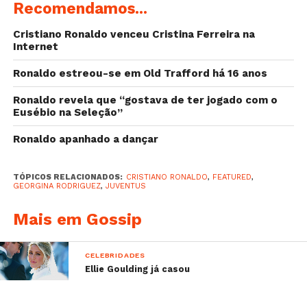
Recomendamos...
Cristiano Ronaldo venceu Cristina Ferreira na
Internet
View this post on Instagram
Ronaldo estreou-se em Old Trafford há 16 anos
Ronaldo revela que “gostava de ter jogado com o
Eusébio na Seleção”
Ronaldo apanhado a dançar
TÓPICOS RELACIONADOS:
CRISTIANO RONALDO
,
FEATURED
,
GEORGINA RODRIGUEZ
,
JUVENTUS
¡Vamos papá hermoso!
Bendecidos
Mais em Gossip
Mamá enamorada
#dulcessueños …
#FINOALLAFINE @cristiano
CELEBRIDADES
A post shared by
Georgina Rodríguez
(@georginagio) on
Ellie Goulding já casou