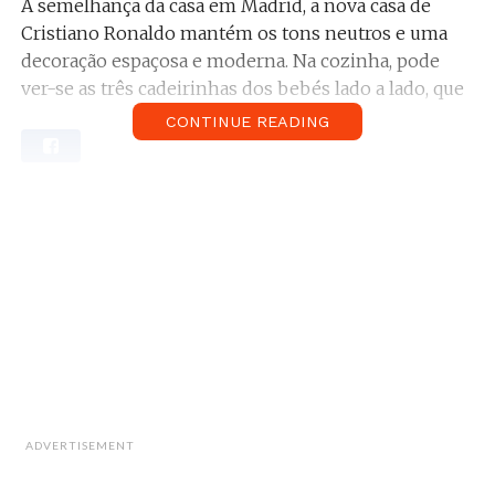
À semelhança da casa em Madrid, a nova casa de
Cristiano Ronaldo mantém os tons neutros e uma
decoração espaçosa e moderna. Na cozinha, pode
ver-se as três cadeirinhas dos bebés lado a lado, que
confere um tom mais caloroso e familiar à decoração
CONTINUE READING
fria da casa.
Relacionado:
Saiba quanto Cristiano Ronaldo
fatura com cada publicação no Instagram!
ADVERTISEMENT