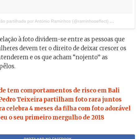
ão partilhada por António Raminhos (@raminhoseffect)
a
2 de Jan, 2
elação à foto dividem-se entre as pessoas que
heres devem ter o direito de deixar crescer os
ntenderem e os que acham “nojento” as
pêlos.
yde tem comportamentos de risco em Bali
Pedro Teixeira partilham foto rara juntos
ra celebra 4 meses da filha com foto adorável
deu o seu primeiro mergulho de 2018
-------------- PARTILHAR NO FACEBOOK ------------------------------