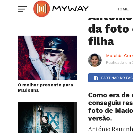
GOSSIP
HOME
António
da foto
filha
Mafalda Cor
Publicado em
PARTIHAR NO FA
O melhor presente para
Madonna
Como era de 
conseguiu res
foto de Madon
versão.
António Raminhos