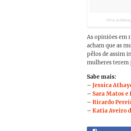
Uma publicaç
As opiniões em r
acham que as mul
pêlos de assim i
mulheres terem 
Sabe mais:
–
Jessica Atha
–
Sara Matos e 
–
Ricardo Perei
–
Katia Aveiro 
----------------