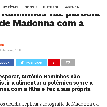
NOTÍCIAS
GOSSIP
FUTEBOL
AGENDA
 Raminhos faz paródia
 de Madonna com a
rêa
2 Janeiro, 2018
CEBOOK
PARTILHAR
esperar, António Raminhos não
istir a alimentar a polémica sobre a
na com a filha e fez a sua própria
 decidiu replicar a fotografia de Madonna e a