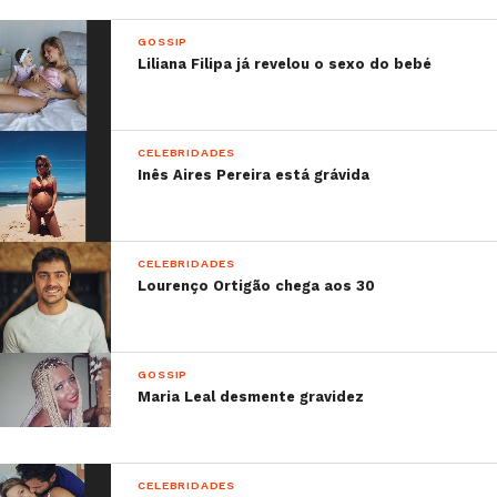
Sabe mais:
–
Miguel Cristovinho revela o sexo do bebé?
GOSSIP
–
Cristiano Ronaldo fala da pressão da família
Liliana Filipa já revelou o sexo do bebé
quando não marca golos
–
Daniela Ruah e a filha vestem-se de igual
–
Mia Rose tem problema de saúde durante a
CELEBRIDADES
gravidez
Inês Aires Pereira está grávida
CELEBRIDADES
Lourenço Ortigão chega aos 30
GOSSIP
Maria Leal desmente gravidez
CELEBRIDADES