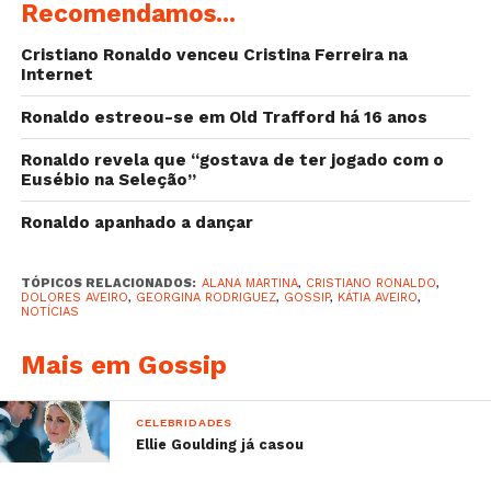
Recomendamos...
Cristiano Ronaldo venceu Cristina Ferreira na
Internet
Ronaldo estreou-se em Old Trafford há 16 anos
Ronaldo revela que “gostava de ter jogado com o
Eusébio na Seleção”
Ronaldo apanhado a dançar
TÓPICOS RELACIONADOS:
ALANA MARTINA
,
CRISTIANO RONALDO
,
DOLORES AVEIRO
,
GEORGINA RODRIGUEZ
,
GOSSIP
,
KÁTIA AVEIRO
,
NOTÍCIAS
Día de partido en familia
@doloresaveiroofficial @ivana_rh
Mais em Gossip
@katiaaveirooficial
CELEBRIDADES
A post shared by Georgina Rodríguez (@georginagio) on
Ellie Goulding já casou