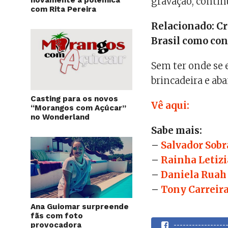
gravação, contin
com Rita Pereira
Relacionado: Cri
Brasil como con
Sem ter onde se 
brincadeira e aba
Casting para os novos
Vê aqui:
“Morangos com Açúcar”
no Wonderland
Sabe mais:
–
Salvador Sobr
–
Rainha Letizi
–
Daniela Ruah
–
Tony Carreir
Ana Guiomar surpreende
fãs com foto
provocadora
----------------