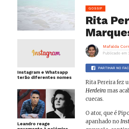
GOSSIP
Rita Pe
Marque
Mafalda Cor
Publicado em
PARTIHAR NO FA
Instagram e Whatsapp
terão diferentes nomes
Rita Pereira fez
Herdeira
mas aca
cuecas.
O ator, que é Pip
apanhado no
Ins
Leandro reage
novamente à polémica