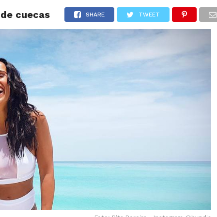
 de cuecas
NOTÍCIAS
GOSSIP
FUTEBOL
AGENDA
SHARE
TWEET