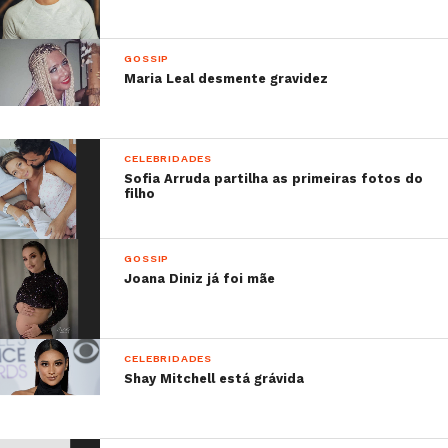
meus avós já faleceram mas felizmente ainda tenho
uma. É a lei da vida. Deprimente foi o teu
GOSSIP
comentário”.
Maria Leal desmente gravidez
Sabe mais:
–
Vera Kolodzig fez um post sobre os incêndios
CELEBRIDADES
na Grécia!
Sofia Arruda partilha as primeiras fotos do
–
O novo visual de Manuel Luís Goucha está a
filho
criar polémica!
–
A revista Cristina Casamentos está de volta às
GOSSIP
bancas!
Joana Diniz já foi mãe
–
Ivete Sangalo elogia novo videoclipe de Anitta
CELEBRIDADES
Shay Mitchell está grávida