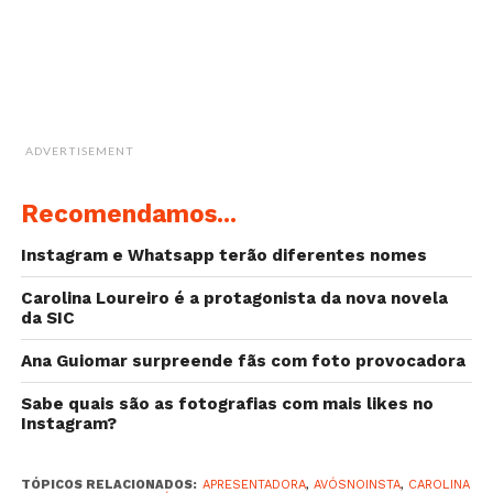
hashtag especial: “Avós No Insta”. O que não esperava
era esta atitude vinda de um dos seus seguidores!
ADVERTISEMENT
Recomendamos...
Instagram e Whatsapp terão diferentes nomes
Carolina Loureiro é a protagonista da nova novela
da SIC
Ana Guiomar surpreende fãs com foto provocadora
Sabe quais são as fotografias com mais likes no
Instagram?
TÓPICOS RELACIONADOS:
APRESENTADORA
,
AVÓSNOINSTA
,
CAROLINA