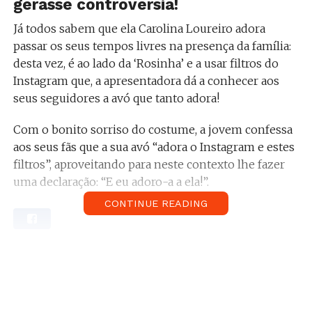
gerasse controvérsia!
Já todos sabem que ela Carolina Loureiro adora
passar os seus tempos livres na presença da família:
desta vez, é ao lado da ‘Rosinha’ e a usar filtros do
Instagram que, a apresentadora dá a conhecer aos
seus seguidores a avó que tanto adora!
Com o bonito sorriso do costume, a jovem confessa
aos seus fãs que a sua avó “adora o Instagram e estes
filtros”, aproveitando para neste contexto lhe fazer
uma declaração: “E eu adoro-a a ela!”.
CONTINUE READING
Relacionado:
Carolina Loureiro critica Carolina
Patrocínio: “Ai que horror!”. Sabe mais aqui.
Com o aproximar da data de comemoração do Dia
dos Avós, a apresentadora do Fama Show lança um
desafio aos seus seguidores com a utilização de um