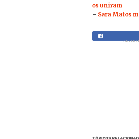
os uniram
–
Sara Matos m
----------------
ADVERT
TÓPICOS RELACIONAD