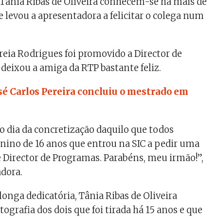
e Tânia Ribas de Oliveira conhecem-se há mais de
 levou a apresentadora a felicitar o colega num
eia Rodrigues foi promovido a Director de
deixou a amiga da RTP bastante feliz.
sé Carlos Pereira concluiu o mestrado em
ro dia da concretização daquilo que todos
ino de 16 anos que entrou na SIC a pedir uma
je Director de Programas. Parabéns, meu irmão!”,
adora.
onga dedicatória, Tânia Ribas de Oliveira
ografia dos dois que foi tirada há 15 anos e que