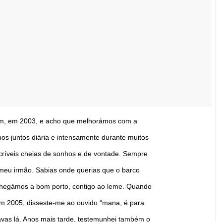
m, em 2003, e acho que melhorámos com a
s juntos diária e intensamente durante muitos
críveis cheias de sonhos e de vontade. Sempre
meu irmão. Sabias onde querias que o barco
hegámos a bom porto, contigo ao leme. Quando
m 2005, disseste-me ao ouvido “mana, é para
stavas lá. Anos mais tarde, testemunhei também o