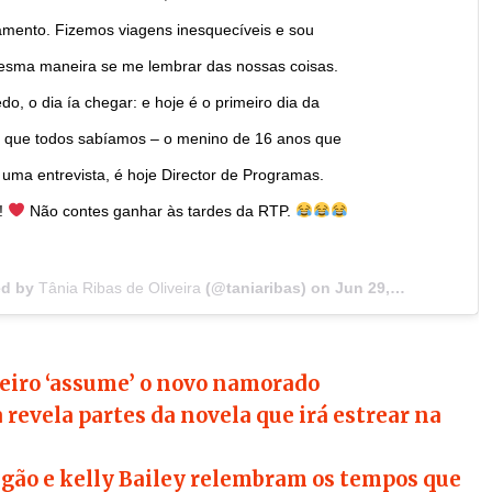
samento. Fizemos viagens inesquecíveis e sou
esma maneira se me lembrar das nossas coisas.
do, o dia ía chegar: e hoje é o primeiro dia da
o que todos sabíamos – o menino de 16 anos que
 uma entrevista, é hoje Director de Programas.
o!
Não contes ganhar às tardes da RTP.
ed by
Tânia Ribas de Oliveira
(@taniaribas) on
Jun 29, 2018 at 4:00am PDT
eiro ‘assume’ o novo namorado
 revela partes da novela que irá estrear na
gão e kelly Bailey relembram os tempos que