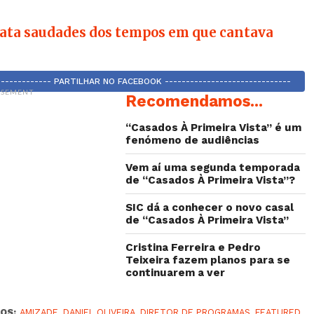
ata saudades dos tempos em que cantava
-------------- PARTILHAR NO FACEBOOK ------------------------------
ISEMENT
Recomendamos...
“Casados À Primeira Vista” é um
fenómeno de audiências
Vem aí uma segunda temporada
de “Casados À Primeira Vista”?
SIC dá a conhecer o novo casal
de “Casados À Primeira Vista”
Cristina Ferreira e Pedro
Teixeira fazem planos para se
continuarem a ver
OS:
AMIZADE
,
DANIEL OLIVEIRA
,
DIRETOR DE PROGRAMAS
,
FEATURED
,