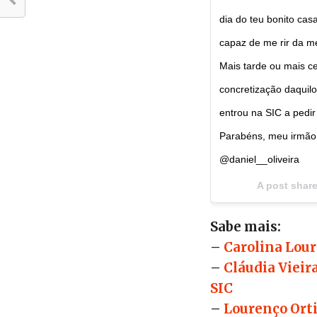
dia do teu bonito ca
capaz de me rir da m
Mais tarde ou mais ce
concretização daquil
entrou na SIC a pedir
Parabéns, meu irmã
@daniel__oliveira
A post shar
Sabe mais:
–
Carolina Lour
–
Cláudia Vieira
SIC
–
Lourenço Orti