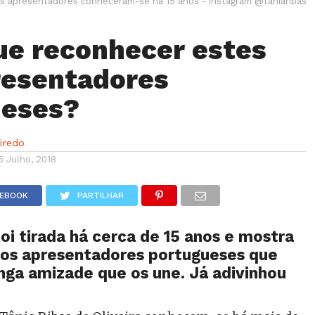
is apresentadores conheceram-se há 15 anos - Instagram @taniaribas
e reconhecer estes
resentadores
ueses?
eiredo
5 Julho, 2018
CEBOOK
PARTILHAR
foi tirada há cerca de 15 anos e mostra
dos apresentadores portugueses que
nga amizade que os une. Já adivinhou