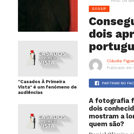
Foto: Os do
GOSSIP
Consegu
dois ap
portug
Cláudia Figu
Publicado em
“Casados À Primeira
PARTIHAR NO FA
Vista” é um fenómeno de
audiências
A fotografia 
dois conheci
mostram a lo
quem são?