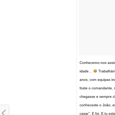
Conhecemo-nos assi
idade…
Trabalhámo
anos, com equipas in
foste o comandante, 
chegasse e sempre c
conheceste o João, e
casar”. E foi. E tu e