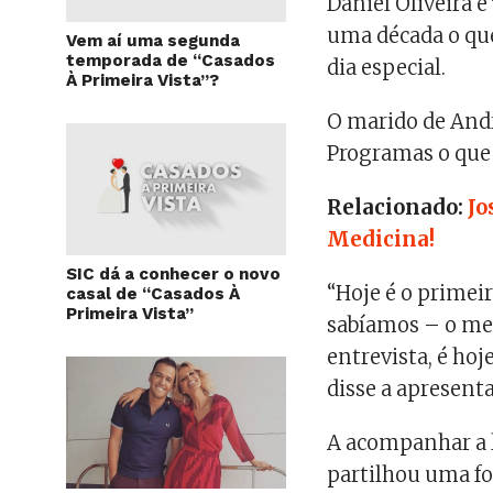
Daniel Oliveira 
uma década o que
Vem aí uma segunda
temporada de “Casados
dia especial.
À Primeira Vista”?
O marido de Andr
Programas o que 
Relacionado:
Jo
Medicina!
SIC dá a conhecer o novo
“Hoje é o primei
casal de “Casados À
Primeira Vista”
sabíamos – o men
entrevista, é ho
disse a apresent
A acompanhar a l
partilhou uma fot