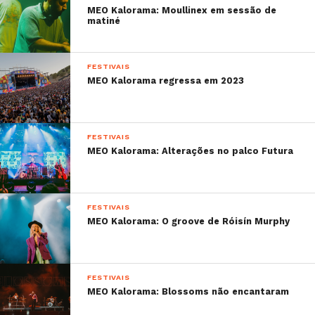
Mundial.
MEO Kalorama: Moullinex em sessão de
matiné
Sabe mais:
–
Lourenço Ortigão e kelly Bailey relembram os
FESTIVAIS
tempos que os uniram
MEO Kalorama regressa em 2023
–
O recinto do NOS Alive já está disponível em
formato 3D
–
Carolina Loureiro exibe em vídeo as suas
FESTIVAIS
férias no México
MEO Kalorama: Alterações no palco Futura
–
Sérgio Conceição revela a Cristina Ferreira o
que lhe vai na alma
FESTIVAIS
MEO Kalorama: O groove de Róisín Murphy
FESTIVAIS
MEO Kalorama: Blossoms não encantaram