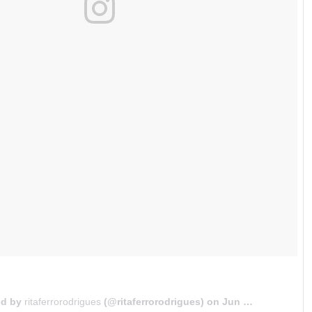
ed by
ritaferrorodrigues
(@ritaferrorodrigues) on
Jun 8, 2018 at 3:39am PDT