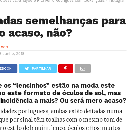
o: Jessica Athayde e Rita Ferro Rodrigues com looks iguais - Instagram
adas semelhanças para
o acaso, não?
anco
8 Junho, 2018
CEBOOK
PARTILHAR
 os “lencinhos” estão na moda este
o este formato de óculos de sol, mas
incidência a mais? Ou será mero acaso?
ridades portuguesa, ambas estão deitadas numa
 que por sinal têm toalhas com o mesmo tom de
 estilo de biquíni, lenço, óculos e fios; muitos