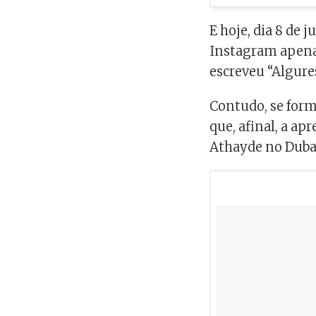
E hoje, dia 8 de 
Instagram apenas
escreveu “Algures
Contudo, se form
que, afinal, a a
Athayde no Dubai