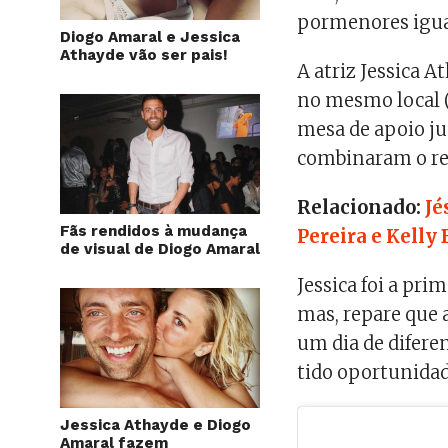
pormenores igua
Diogo Amaral e Jessica
Athayde vão ser pais!
A atriz Jessica 
no mesmo local (a
mesa de apoio ju
combinaram o r
Relacionado:
Jé
Fãs rendidos à mudança
Pereira e Kelly 
de visual de Diogo Amaral
Jessica foi a pri
mas, repare que 
um dia de difere
tido oportunidad
Jessica Athayde e Diogo
Amaral fazem