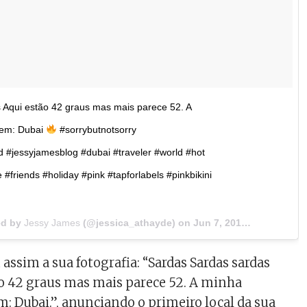
 Aqui estão 42 graus mas mais parece 52. A
gem: Dubai
#sorrybutnotsorry
 #jessyjamesblog #dubai #traveler #world #hot
#friends #holiday #pink #tapforlabels #pinkbikini
ed by
Jessy James
(@jessica_athayde) on
Jun 7, 2018 at 3:29am PDT
 assim a sua fotografia: “Sardas Sardas sardas
ão 42 graus mas mais parece 52. A minha
: Dubai.”, anunciando o primeiro local da sua