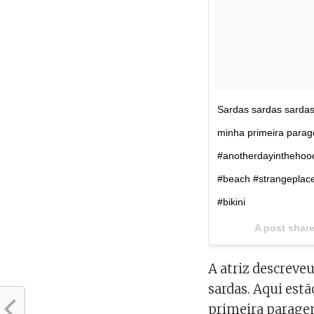
Sardas sardas sardas
minha primeira para
#anotherdayinthehood
#beach #strangeplace 
#bikini
A post shar
A atriz descreveu
sardas. Aqui est
primeira paragem