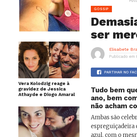
Fot
GOSSIP
Demasi
ser mer
Elisabete Br
Publicado em
PARTIHAR NO FA
Vera Kolodzig reage à
Tudo bem que
gravidez de Jessica
Athayde e Diogo Amaral
ano, bem com
não acham co
Ambas são celeb
espreguiçadeira
azul, com o mesmo