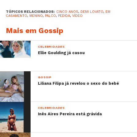
TÓPICOS RELACIONADOS:
CINCO ANOS
,
DEMI LOVATO
,
EM
CASAMENTO
,
MENINO
,
PALCO
,
PEDIDA
,
VÍDEO
Mais em Gossip
CELEBRIDADES
Ellie Goulding já casou
GOSSIP
Liliana Filipa já revelou o sexo do bebé
CELEBRIDADES
Inês Aires Pereira está grávida