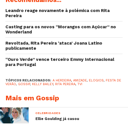
Leandro reage novamente à polémica com Rita
Pereira
Casting para os novos “Morangos com Açúcar” no
Wonderland
Revoltada, Rita Pereira ‘ataca’ Joana Latino
publicamente
“Ouro Verde” vence terceiro Emmy Internacional
Before the party
@louiethain
para Portugal
#luisborgesstyling
A post shared by
kelly Bailey
(@kellybaileyy) on
Jul 22,
TÓPICOS RELACIONADOS:
A HERDEIRA
,
AMIZADE
,
ELOGIOS
,
FESTA DE
VERÃO
,
GOSSIP
,
KELLY BAILEY
,
RITA PEREIRA
,
TVI
Sabe mais:
Mais em Gossip
–
Sofia Ribeiro vai rapar novamente o cabelo!
Saiba a razão!
CELEBRIDADES
–
O dia de Fanny acaba de ganhar outra cor!
Ellie Goulding já casou
–
Será que Cristina Ferreira conseguiu dormir