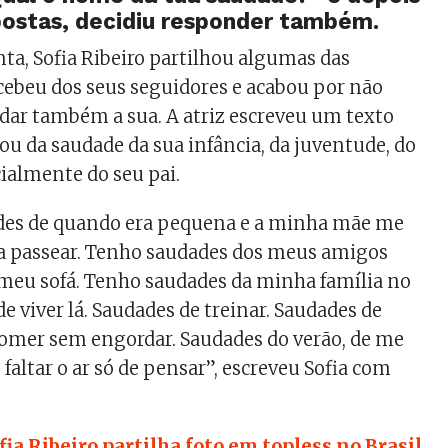
postas, decidiu responder também.
ta, Sofia Ribeiro partilhou algumas das
cebeu dos seus seguidores e acabou por não
 dar também a sua. A atriz escreveu um texto
ou da saudade da sua infância, da juventude, do
cialmente do seu pai.
des de quando era pequena e a minha mãe me
 a passear. Tenho saudades dos meus amigos
meu sofá. Tenho saudades da minha família no
de viver lá. Saudades de treinar. Saudades de
omer sem engordar. Saudades do verão, de me
faltar o ar só de pensar”, escreveu Sofia com
fia Ribeiro partilha foto em topless no Brasil.