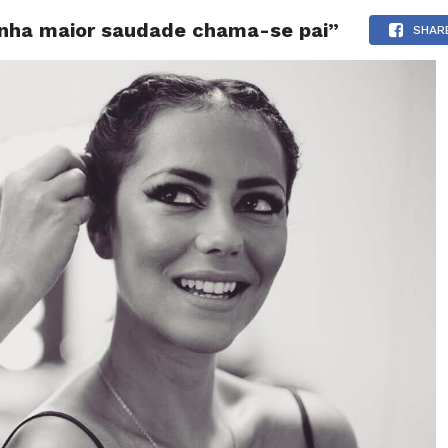
minha maior saudade chama-se pai”
NOTÍCIAS
GOSSIP
FUTEBOL
AGENDA
SHAR