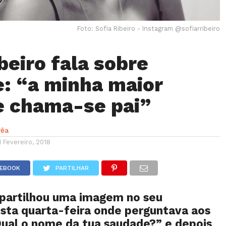
Foto: Sofia Ribeiro - Instagram @sofiarribeiro
beiro fala sobre
: “a minha maior
 chama-se pai”
rêa
1 Fevereiro, 2018
CEBOOK
PARTILHAR
 partilhou uma imagem no seu
sta quarta-feira onde perguntava aos
Qual o nome da tua saudade?” e depois