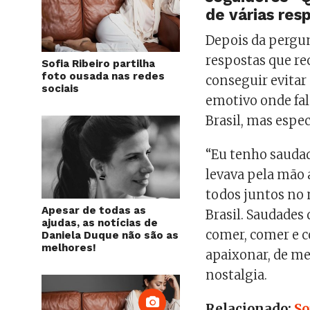
de várias res
Depois da pergun
respostas que re
Sofia Ribeiro partilha
foto ousada nas redes
conseguir evitar
sociais
emotivo onde fal
Brasil, mas espe
“Eu tenho sauda
levava pela mão
todos juntos no 
Apesar de todas as
Brasil. Saudades 
ajudas, as notícias de
comer, comer e c
Daniela Duque não são as
melhores!
apaixonar, de me 
nostalgia.
Relacionado:
So