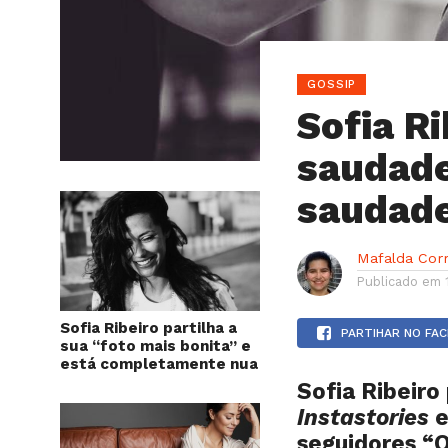
GOSSIP
Sofia Ri
saudade
saudade
Mafalda Cor
Publicado em
Sofia Ribeiro partilha a
PARTIHAR NO FA
sua “foto mais bonita” e
está completamente nua
Sofia Ribeiro
Instastories
e
seguidores “