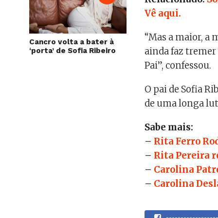
Vê aqui.
“Mas a maior, a m
Cancro volta a bater à
ainda faz tremer
‘porta’ de Sofia Ribeiro
Pai”, confessou.
O pai de Sofia R
de uma longa lut
Sabe mais:
–
Rita Ferro Ro
–
Rita Pereira 
–
Carolina Patr
–
Carolina Desl
----------------